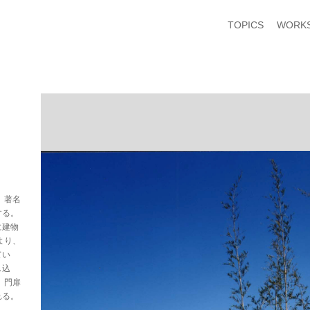
TOPICS
WORK
、著名
する。
に建物
より、
てい
し込
、門扉
れる。