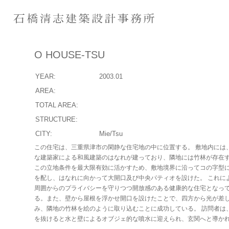
O HOUSE-TSU
YEAR:
2003.01
AREA:
TOTAL AREA:
STRUCTURE:
CITY:
Mie/Tsu
この住宅は、三重県津市の閑静な住宅地の中に位置する。 敷地内には
な建築家による和風建築のはなれが建っており、隣地には竹林が存在
この立地条件を最大限有効に活かすため、敷地境界に沿ってコの字型
を配し、はなれに向かって大開口及び中央パティオを設けた。 これに
周囲からのプライバシーを守りつつ開放感のある健康的な住宅となっ
る。また、壁から屋根を浮かせ開口を設けたことで、四方から光が差
み、隣地の竹林を絵のように取り込むことに成功している。 訪問者は
を抜けると水と壁によるオブジェ的な噴水に迎えられ、玄関へと導か